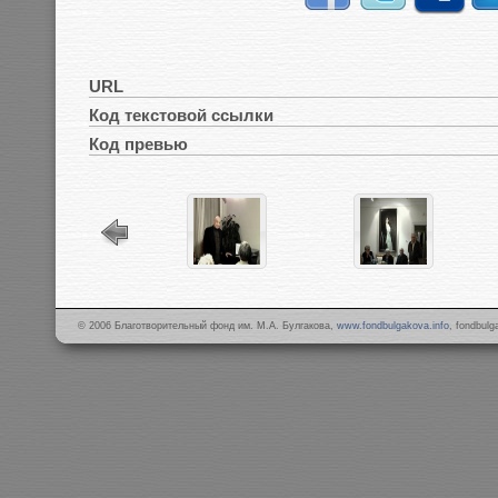
URL
Код текстовой ссылки
Код превью
© 2006 Благотворительный фонд им. М.А. Булгакова,
www.fondbulgakova.info
, fondbul