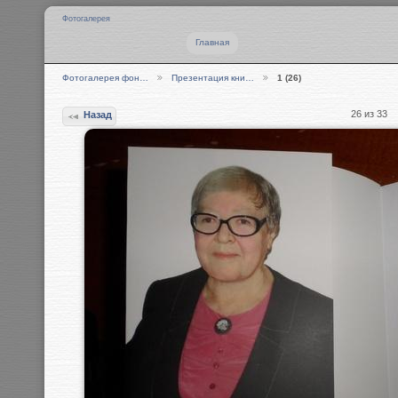
Фотогалерея
Главная
Фотогалерея фон…
Презентация кни…
1 (26)
26 из 33
Назад