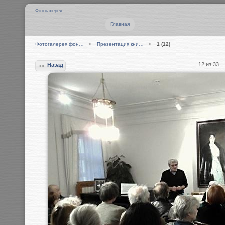
Фотогалерея
Главная
Фотогалерея фон…
Презентация кни…
1 (12)
12 из 33
Назад