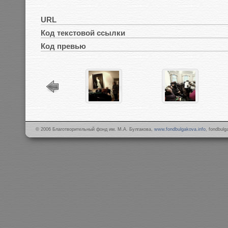
URL
Код текстовой ссылки
Код превью
© 2006 Благотворительный фонд им. М.А. Булгакова,
www.fondbulgakova.info
, fondbul