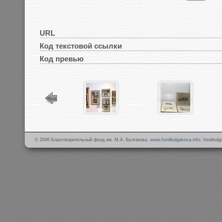
URL
Код текстовой ссылки
Код превью
© 2006 Благотворительный фонд им. М.А. Булгакова,
www.fondbulgakova.info
, fondbul