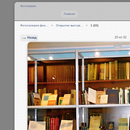
Фотогалерея
Главная
Фотогалерея фон…
Открытие выстав…
1 (20)
20 из 32
Назад