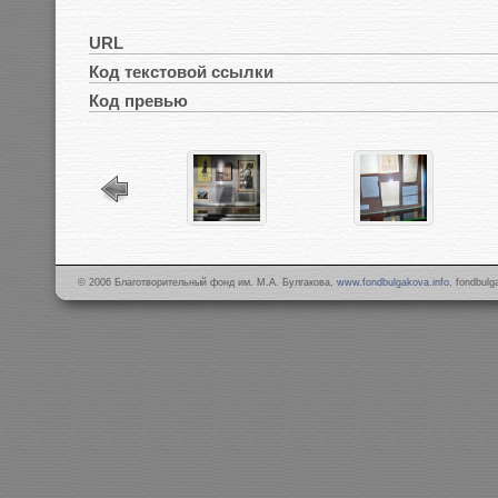
URL
Код текстовой ссылки
Код превью
© 2006 Благотворительный фонд им. М.А. Булгакова,
www.fondbulgakova.info
, fondbul