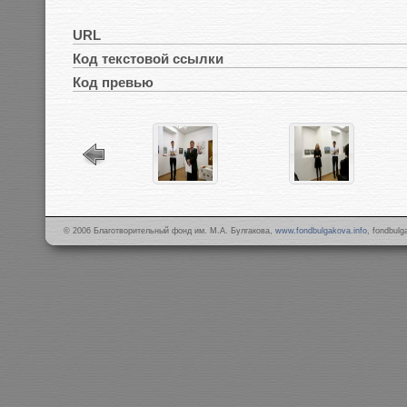
URL
Код текстовой ссылки
Код превью
© 2006 Благотворительный фонд им. М.А. Булгакова,
www.fondbulgakova.info
, fondbul