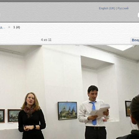
English (UK)
|
Русский
худ…
1 (4)
4 из 11
Впе