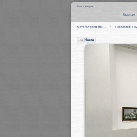
Фотогалерея
Главная
Фотогалерея фон…
«Московские 
Назад