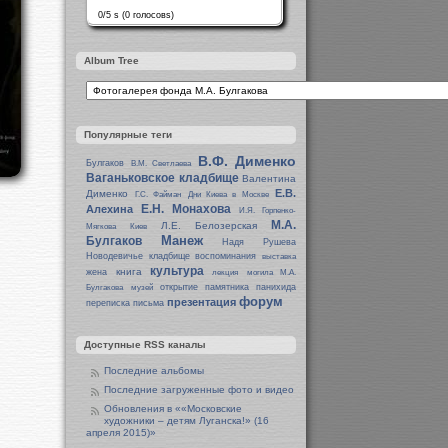
0/5 s (0 голосовs)
Album Tree
Популярные теги
В.Ф. Дименко
Булгаков
В.М. Светлаева
Ваганьковское кладбище
Валентина
Е.В.
Дименко
Г.С. Файман
Дни Киева в Москве
Е.Н. Монахова
Алехина
И.Я. Горпенко-
М.А.
Л.Е. Белозерская
Мягкова
Киев
Манеж
Булгаков
Надя Рушева
Новодевичье кладбище
воспоминания
выставка
культура
книга
жена
лекция
могила М.А.
открытие памятника
панихида
Булгакова
музей
форум
презентация
переписка
письма
Доступные RSS каналы
Последние альбомы
Последние загруженные фото и видео
Обновления в ««Московские
художники – детям Луганска!» (16
апреля 2015)»