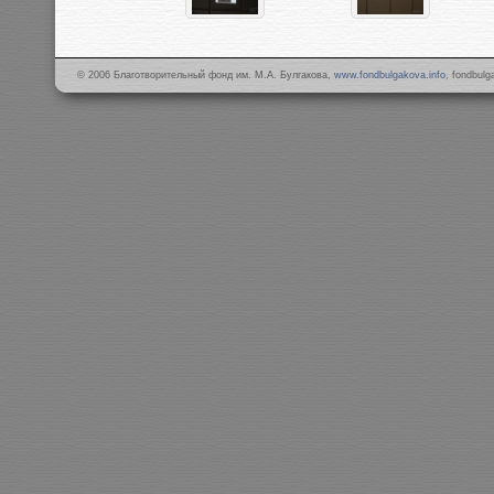
© 2006 Благотворительный фонд им. М.А. Булгакова,
www.fondbulgakova.info
, fondbul