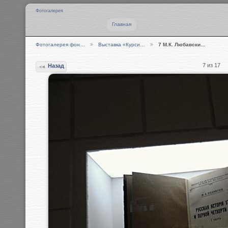
Фотогалерея
Главная
Фотогалерея фон…
Выставка «Курси…
7 М.К. Любавски…
7 из 17
Назад