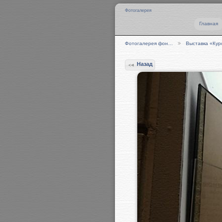
Фотогалерея
Главная
Фотогалерея фон…
Выставка «Ку
Назад