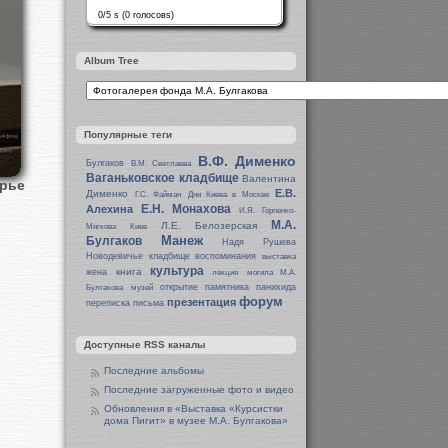
0/5 s (0 голосовs)
Album Tree
Популярные теги
В.Ф. Дименко
Булгаков
В.М. Светлаева
Ваганьковское кладбище
Валентина
ерье
Е.В.
Дименко
Г.С. Файман
Дни Киева в Москве
Е.Н. Монахова
Алехина
И.Я. Горпенко-
М.А.
Л.Е. Белозерская
Мягкова
Киев
Манеж
Булгаков
Надя Рушева
Новодевичье кладбище
воспоминания
выставка
культура
книга
жена
лекция
могила М.А.
открытие памятника
панихида
Булгакова
музей
форум
презентация
переписка
письма
Доступные RSS каналы
Последние альбомы
Последние загруженные фото и видео
Обновления в «Выставка «Курсистки
дома Пигит» в музее М.А. Булгакова»