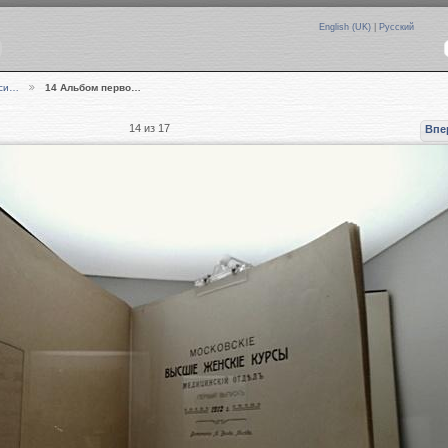
English (UK)
|
Русский
рси…
14 Альбом перво…
14 из 17
Впе