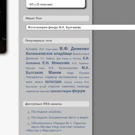
0/5 s (0 голосовs)
Album Tree
Популярные теги
В.Ф. Дименко
Булгаков
В.М. Светлаева
Ваганьковское кладбище
Валентина
Е.В.
Дименко
Г.С. Файман
Дни Киева в Москве
Е.Н. Монахова
Алехина
И.Я. Горпенко-
М.А.
Л.Е. Белозерская
Мягкова
Киев
Манеж
Булгаков
Надя Рушева
Новодевичье кладбище
воспоминания
выставка
культура
книга
жена
лекция
могила М.А.
открытие памятника
панихида
Булгакова
музей
форум
презентация
переписка
письма
Доступные RSS каналы
Последние альбомы
Последние загруженные фото и видео
Обновления в «Лекция № 1: Скрытая
карта Москвы «под текстом» романа
«Мастер и Маргарита»»