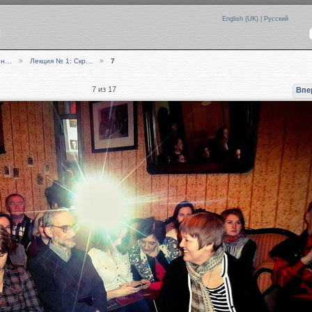
English (UK)
|
Русский
вен…
Лекция № 1: Скр…
7
7 из 17
Впе