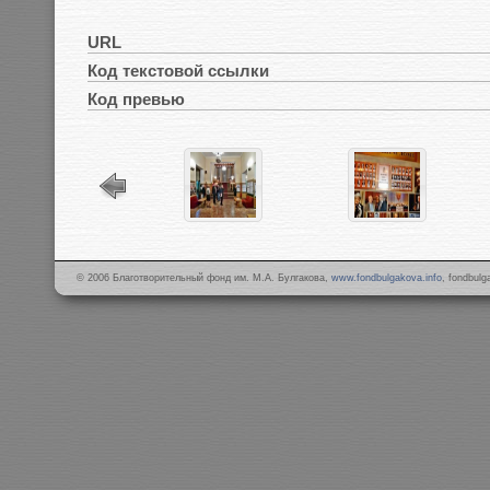
URL
Код текстовой ссылки
Код превью
© 2006 Благотворительный фонд им. М.А. Булгакова,
www.fondbulgakova.info
, fondbul