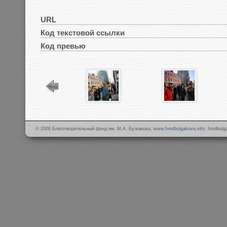
URL
Код текстовой ссылки
Код превью
© 2006 Благотворительный фонд им. М.А. Булгакова,
www.fondbulgakova.info
, fondbul