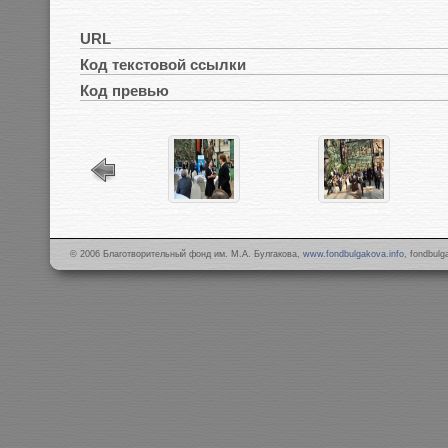
URL
Код текстовой ссылки
Код превью
© 2006 Благотворительный фонд им. М.А. Булгакова,
www.fondbulgakova.info
, fondbul