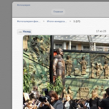
Фотогалерея
Главная
Фотогалерея фон…
Итоги конкурса…
1 (17)
17 из 23
Назад